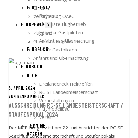
FLUGPLATZ
Chronik
Flugplatz
Versicherung ÖAeC
Checkliste Flugbetrieb
FLUGPLATZ
Untermenü
anzeigen
Infos für Gastpiloten
Flugplatz
Anfahrt und Übernachtung
Checkliste Flugbetrieb
FLUGBUCH
Infos für Gastpiloten
Anfahrt und Übernachtung
FLUGBUCH
BLOG
Dreiländereck Helitreffen
5. APRIL 2024
RC-SF Landesmeisterschaft
VON
BENNO KOFLER
Veranstaltungen
AUSSCHREIBUNG RC-SF LANDESMEISTERSCHAFT /
Flugmodellbau
STAUFENPOKAL 2024
Verein
TERMINE
Der MCB Bregenz ist am 22. Juni Ausrichter der RC-SF
VEREIN
Segelflug Landesmeisterschaft und Staufenpokals!