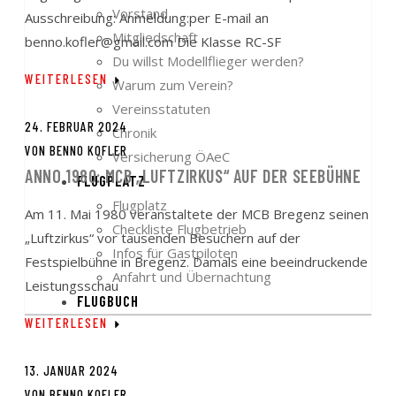
Vorstand
Ausschreibung: Anmeldung:per E-mail an
Mitgliedschaft
benno.kofler@gmail.com Die Klasse RC-SF
Du willst Modellflieger werden?
WEITERLESEN
Warum zum Verein?
Vereinsstatuten
24. FEBRUAR 2024
Chronik
VON
BENNO KOFLER
Versicherung ÖAeC
ANNO 1980: MCB „LUFTZIRKUS“ AUF DER SEEBÜHNE
FLUGPLATZ
Flugplatz
Am 11. Mai 1980 veranstaltete der MCB Bregenz seinen
Checkliste Flugbetrieb
„Luftzirkus“ vor tausenden Besuchern auf der
Infos für Gastpiloten
Festspielbühne in Bregenz. Damals eine beeindruckende
Anfahrt und Übernachtung
Leistungsschau
FLUGBUCH
WEITERLESEN
13. JANUAR 2024
VON
BENNO KOFLER