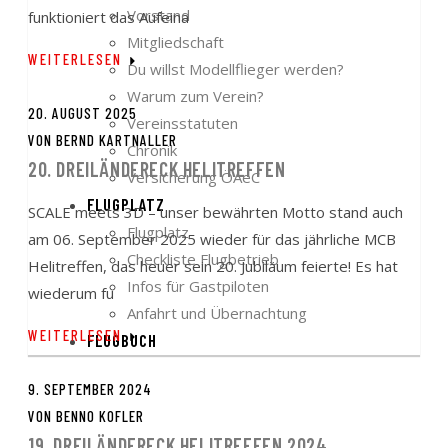
Vorstand
funktioniert das Aufeina
Mitgliedschaft
WEITERLESEN
Du willst Modellflieger werden?
Warum zum Verein?
20. AUGUST 2025
Vereinsstatuten
VON
BERND KARTNALLER
Chronik
20. DREILÄNDERECK HELITREFFEN
Versicherung ÖAeC
FLUGPLATZ
SCALE meets 3D – unser bewährten Motto stand auch
Flugplatz
am 06. September 2025 wieder für das jährliche MCB
Checkliste Flugbetrieb
Helitreffen, das heuer sein 20. Jubiläum feierte! Es hat
Infos für Gastpiloten
wiederum fu
Anfahrt und Übernachtung
WEITERLESEN
FLUGBUCH
9. SEPTEMBER 2024
VON
BENNO KOFLER
19. DREILÄNDERECK HELITREFFEN 2024