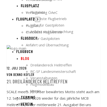
FLUGPLATZ
Chronik
Flugplatz
Versicherung ÖAeC
Checkliste Flugbetrieb
FLUGPLATZ
Untermenü
anzeigen
Infos für Gastpiloten
Flugplatz
Anfahrt und Übernachtung
Checkliste Flugbetrieb
FLUGBUCH
Infos für Gastpiloten
Anfahrt und Übernachtung
FLUGBUCH
BLOG
Dreiländereck Helitreffen
12. JULI 2026
RC-SF Landesmeisterschaft
VON
BENNO KOFLER
Veranstaltungen
21. DREILÄNDERECK HELITREFFEN
Flugmodellbau
Verein
SCALE meets 3D:Unser bewährtes Motto steht auch am
TERMINE
12. September 2026 wieder für das jährliche MCB
VEREIN
Helitreffen, in der mittlerweile 21. Ausgabe! Bei uns