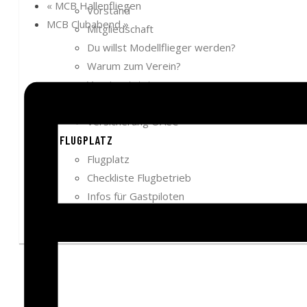
«
MCB Hallenfliegen
Vorstand
MCB Clubabend
»
Mitgliedschaft
Du willst Modellflieger werden?
Warum zum Verein?
Vereinsstatuten
Chronik
Versicherung ÖAeC
FLUGPLATZ
Flugplatz
Checkliste Flugbetrieb
Infos für Gastpiloten
Anfahrt und Übernachtung
FLUGBUCH