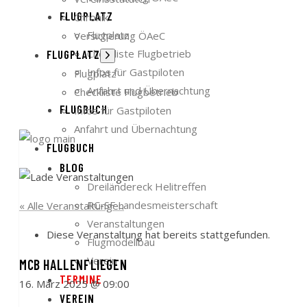
FLUGPLATZ
Chronik
Flugplatz
Versicherung ÖAeC
Checkliste Flugbetrieb
FLUGPLATZ
Untermenü
anzeigen
Infos für Gastpiloten
Flugplatz
Anfahrt und Übernachtung
Checkliste Flugbetrieb
FLUGBUCH
Infos für Gastpiloten
Anfahrt und Übernachtung
FLUGBUCH
BLOG
Dreiländereck Helitreffen
RC-SF Landesmeisterschaft
« Alle Veranstaltungen
Veranstaltungen
Diese Veranstaltung hat bereits stattgefunden.
Flugmodellbau
Verein
MCB HALLENFLIEGEN
TERMINE
16. März 2025 @ 09:00
VEREIN