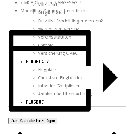
«
MCB Clubabend ABGESAGT!
Vorstand
Modelllflug Sommerstammtisch
»
Mitgliedschaft
Du willst Modellflieger werden?
Warum zum Verein?
Vereinsstatuten
Chronik
Versicherung ÖAeC
FLUGPLATZ
Flugplatz
Checkliste Flugbetrieb
Infos für Gastpiloten
Anfahrt und Übernachtung
FLUGBUCH
Zum Kalender hinzufügen