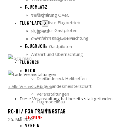
FLUGPLATZ
Chronik
Flugplatz
Versicherung ÖAeC
Checkliste Flugbetrieb
FLUGPLATZ
Untermenü
anzeigen
Infos für Gastpiloten
Flugplatz
Anfahrt und Übernachtung
Checkliste Flugbetrieb
FLUGBUCH
Infos für Gastpiloten
Anfahrt und Übernachtung
FLUGBUCH
BLOG
Dreiländereck Helitreffen
RC-SF Landesmeisterschaft
« Alle Veranstaltungen
Veranstaltungen
Diese Veranstaltung hat bereits stattgefunden.
Flugmodellbau
Verein
RC-III / F3A TRAININGSTAG
TERMINE
25. Mai 2024
VEREIN