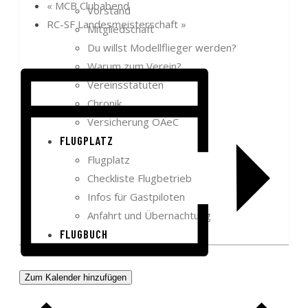
«
MCB Clubabend
Vorstand
RC-SF Landesmeisterschaft
»
Mitgliedschaft
Du willst Modellflieger werden?
Warum zum Verein?
Vereinsstatuten
Chronik
Versicherung ÖAeC
FLUGPLATZ
Flugplatz
Checkliste Flugbetrieb
Infos für Gastpiloten
Anfahrt und Übernachtung
FLUGBUCH
Zum Kalender hinzufügen