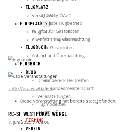
FLUGPLATZ
Chronik
Flugplatz
Versicherung ÖAeC
Checkliste Flugbetrieb
FLUGPLATZ
Untermenü
anzeigen
Infos für Gastpiloten
Flugplatz
Anfahrt und Übernachtung
Checkliste Flugbetrieb
FLUGBUCH
Infos für Gastpiloten
Anfahrt und Übernachtung
FLUGBUCH
BLOG
Dreiländereck Helitreffen
RC-SF Landesmeisterschaft
« Alle Veranstaltungen
Veranstaltungen
Diese Veranstaltung hat bereits stattgefunden.
Flugmodellbau
Verein
RC-SF WESTPOKAL WÖRGL
TERMINE
7. Juni 2025 @ 08:00
VEREIN