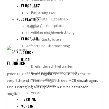
FLUGPLATZ
Chronik
Flugplatz
Versicherung ÖAeC
Checkliste Flugbetrieb
FLUGPLATZ
Untermenü
anzeigen
Infos für Gastpiloten
Flugplatz
Anfahrt und Übernachtung
Checkliste Flugbetrieb
FLUGBUCH
Infos für Gastpiloten
Anfahrt und Übernachtung
FLUGBUCH
BLOG
FLUGBUCH
Dreiländereck Helitreffen
RC-SF Landesmeisterschaft
Jeder Flug auf dem Flugplatz des MCB Bregenz ist
Veranstaltungen
verpflichtend im online
Flugbuch
des MCB einzutragen.
Flugmodellbau
Eine Eintragung auf Papier ist nur für Gastpiloten
Verein
möglich!
TERMINE
VEREIN