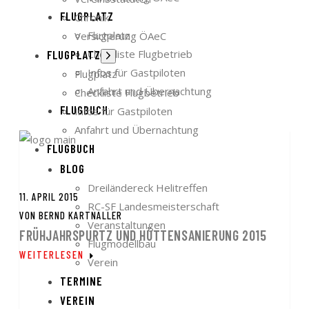
FLUGPLATZ
Chronik
Flugplatz
Versicherung ÖAeC
Checkliste Flugbetrieb
FLUGPLATZ
Untermenü
anzeigen
Infos für Gastpiloten
Flugplatz
Anfahrt und Übernachtung
Checkliste Flugbetrieb
FLUGBUCH
Infos für Gastpiloten
Anfahrt und Übernachtung
FLUGBUCH
BLOG
Dreiländereck Helitreffen
11. APRIL 2015
RC-SF Landesmeisterschaft
VON
BERND KARTNALLER
Veranstaltungen
FRÜHJAHRSPURTZ UND HÜTTENSANIERUNG 2015
Flugmodellbau
WEITERLESEN
Verein
TERMINE
VEREIN