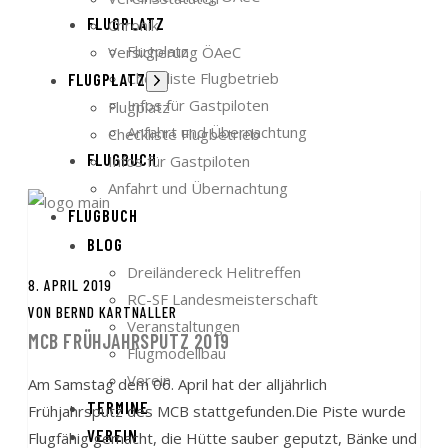
FLUGPLATZ
Chronik
Flugplatz
Versicherung ÖAeC
Checkliste Flugbetrieb
FLUGPLATZ
Untermenü
anzeigen
Infos für Gastpiloten
Flugplatz
Anfahrt und Übernachtung
Checkliste Flugbetrieb
FLUGBUCH
Infos für Gastpiloten
Anfahrt und Übernachtung
FLUGBUCH
BLOG
Dreiländereck Helitreffen
8. APRIL 2019
RC-SF Landesmeisterschaft
VON
BERND KARTNALLER
Veranstaltungen
MCB FRÜHJAHRSPUTZ 2019
Flugmodellbau
Verein
Am Samstag dem 06. April hat der alljährlich
TERMINE
Frühjahrsputz des MCB stattgefunden.Die Piste wurde
VEREIN
Flugfähig gemacht, die Hütte sauber geputzt, Bänke und