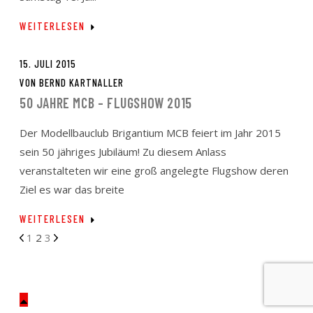
WEITERLESEN
15. JULI 2015
VON
BERND KARTNALLER
50 JAHRE MCB – FLUGSHOW 2015
Der Modellbauclub Brigantium MCB feiert im Jahr 2015
sein 50 jähriges Jubiläum! Zu diesem Anlass
veranstalteten wir eine groß angelegte Flugshow deren
Ziel es war das breite
WEITERLESEN
SEITENNUMMERIERUNG
1
2
3
DER
BEITRÄGE