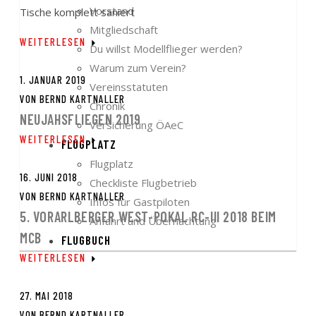
Vorstand
Tische komplett saniert
Mitgliedschaft
WEITERLESEN
Du willst Modellflieger werden?
Warum zum Verein?
1. JANUAR 2019
Vereinsstatuten
VON
BERND KARTNALLER
Chronik
NEUJAHSFLIEGEN 2019
Versicherung ÖAeC
WEITERLESEN
FLUGPLATZ
Flugplatz
16. JUNI 2018
Checkliste Flugbetrieb
VON
BERND KARTNALLER
Infos für Gastpiloten
5. VORARLBERGER WEST-POKAL RC-III 2018 BEIM
Anfahrt und Übernachtung
MCB
FLUGBUCH
WEITERLESEN
27. MAI 2018
VON
BERND KARTNALLER